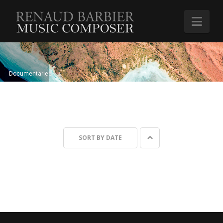
Renaud
Nav
Barbier
Documentaries
SORT BY
DATE