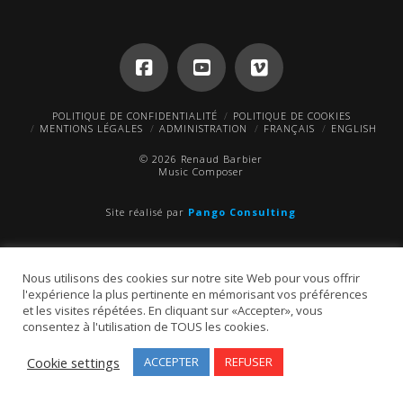
POLITIQUE DE CONFIDENTIALITÉ
POLITIQUE DE COOKIES
MENTIONS LÉGALES
ADMINISTRATION
FRANÇAIS
ENGLISH
© 2026 Renaud Barbier
Music Composer
Site réalisé par
Pango Consulting
Nous utilisons des cookies sur notre site Web pour vous offrir
l'expérience la plus pertinente en mémorisant vos préférences
et les visites répétées. En cliquant sur «Accepter», vous
consentez à l'utilisation de TOUS les cookies.
Cookie settings
ACCEPTER
REFUSER