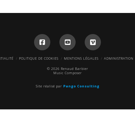
TIALITÉ
POLITIQUE DE COOKIES
MENTIONS LÉGALES
ADMINISTRATION
© 2026 Renaud Barbier
Music Composer
Site réalisé par
Pango Consulting