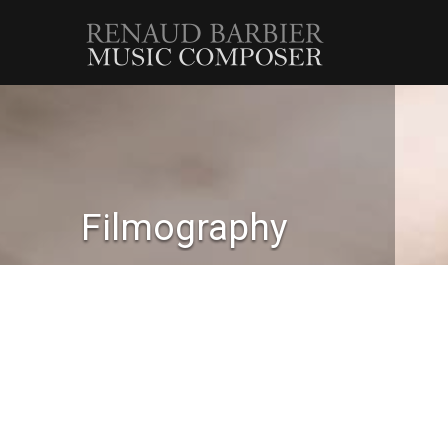
Renaud
Barbier
Filmography