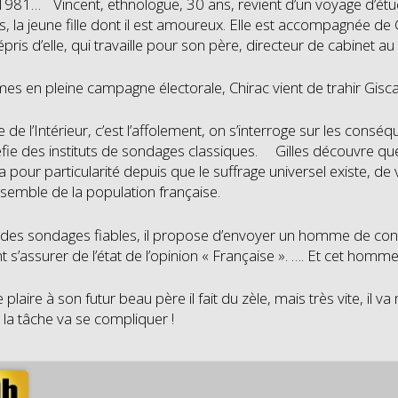
981… Vincent, ethnologue, 30 ans, revient d’un voyage d’étud
ns, la jeune fille dont il est amoureux. Elle est accompagnée de
pris d’elle, qui travaille pour son père, directeur de cabinet a
 en pleine campagne électorale, Chirac vient de trahir Gisca
 de l’Intérieur, c’est l’affolement, on s’interroge sur les cons
fie des instituts de sondages classiques. Gilles découvre que S
a pour particularité depuis que le suffrage universel existe, d
emble de la population française.
r des sondages fiables, il propose d’envoyer un homme de con
 s’assurer de l’état de l’opinion « Française ». …. Et cet hom
plaire à son futur beau père il fait du zèle, mais très vite, il va
 la tâche va se compliquer !