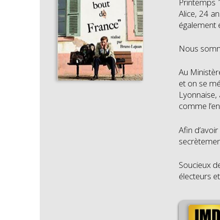
Printemps 1
Alice, 24 a
également é
Nous sommes
Au Ministère
et on se mé
Lyonnaise, 
comme l’ens
Afin d’avoi
secrètement
Soucieux de 
électeurs et