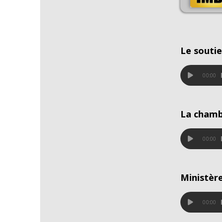
Le souti
00:00
La chamb
00:00
Ministèr
00:00