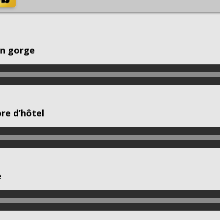
en gorge
re d’hôtel
e