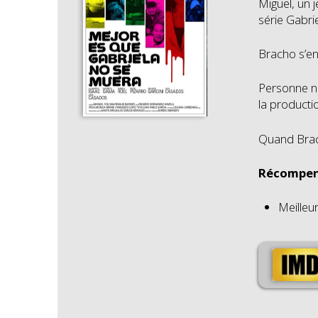
Miguel, un j
série Gabri
Bracho s’en
Personne ne 
la producti
Quand Brach
Récompen
Meilleu