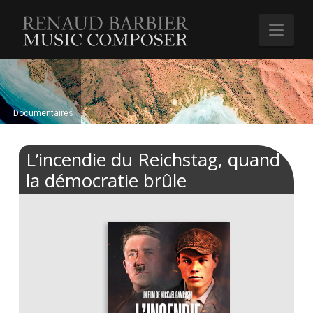
Renaud
Nav
Barbier
Documentaires
L’incendie du Reichstag, quand
la démocratie brûle