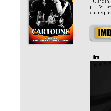
Titi, ancien
plat. Son a
qu'il n'y para
Film