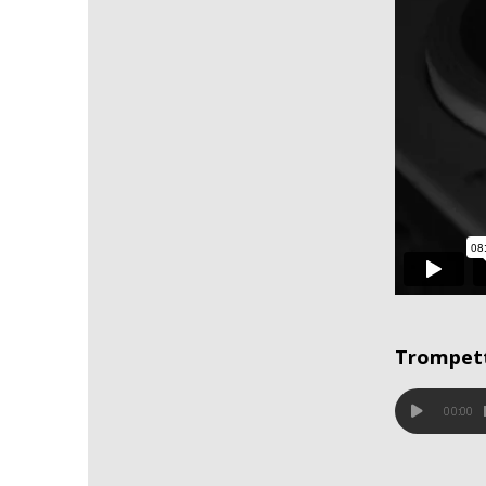
Trompett
00:00