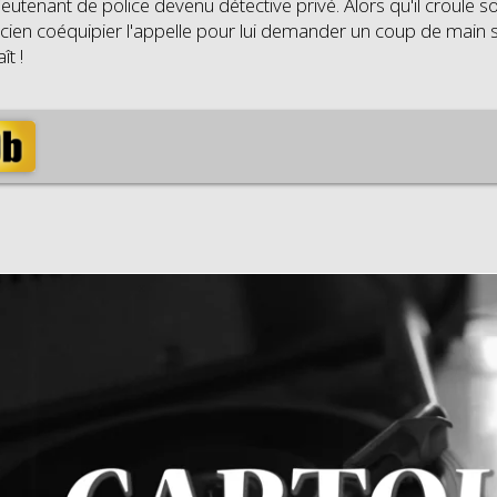
 lieutenant de police devenu détective privé. Alors qu'il croule s
ncien coéquipier l'appelle pour lui demander un coup de main 
ît !