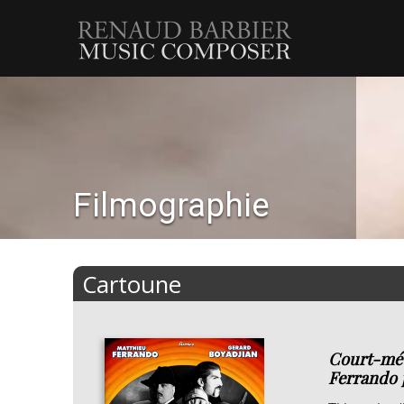
Renaud
Barbier
Filmographie
Cartoune
Court-métr
Ferrando 