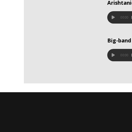
Arishtani
00:00
Big-band
00:00