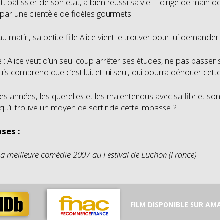
, pâtissier de son état, a bien réussi sa vie. Il dirige de main 
par une clientèle de fidèles gourmets.
u matin, sa petite-fille Alice vient le trouver pour lui demande
se : Alice veut d’un seul coup arrêter ses études, ne pas passer
is comprend que c’est lui, et lui seul, qui pourra dénouer cette
es années, les querelles et les malentendus avec sa fille et son
 qu’il trouve un moyen de sortir de cette impasse ?
ses :
 la meilleure comédie 2007 au Festival de Luchon (France)
FILM DISPONIBLE SUR AM