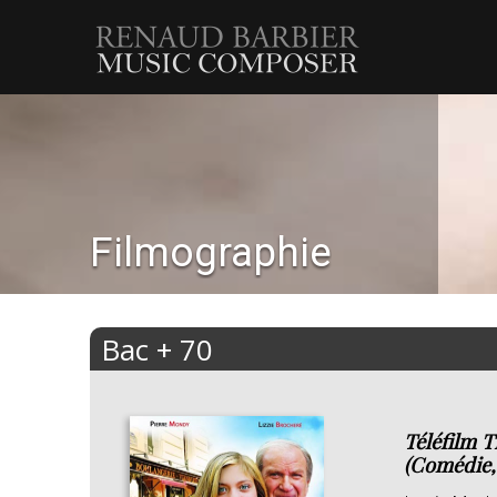
Renaud
Barbier
Filmographie
Bac + 70
Téléfilm 
(Comédie,