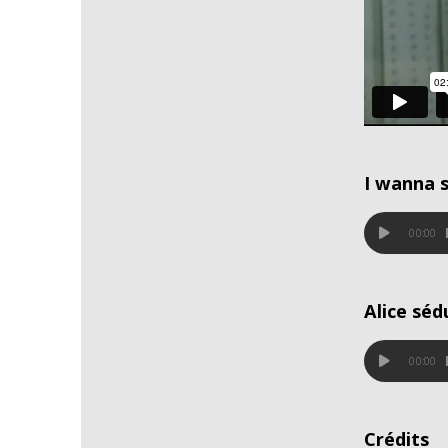
I wanna s
00:00
Alice sédu
00:00
Crédits