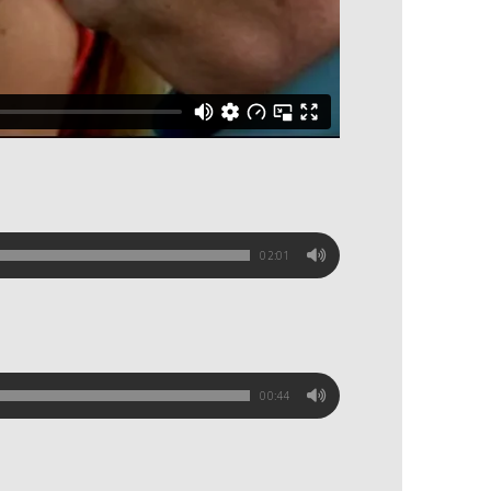
02:01
00:44