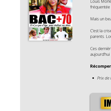
Louis Morlet
fréquentée 
Mais un bea
C’est la cri
parents. Lou
Ces dernièr
aujourd’hui
Récompen
Prix de