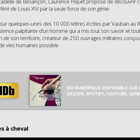
itadelle de Besançon, Laurence Piquet propose de découvrir c
éféré de Louis XIV par la seule force de son génie.
sur quelques-unes des 10 000 lettres écrites par Vauban au Roi
istence palpitante d’un homme qui a mis tout son savoir et toute
on de son territoire, créateur de 250 ouvrages militaires conçu
 de vies humaines possible.
BO NUMÉRIQUE DISPONIBLE SUR 
DEEZER, SPOTIFY, YOUTUBE, QOB
es à cheval