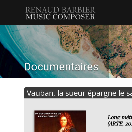
Renaud
Barbier
Documentaires
Vauban, la sueur épargne le s
Long métr
(ARTE, 20