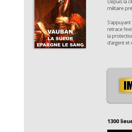
Depuis la c
militaire pr
S’appuyant 
retrace l’ex
la protecti
d’argent et
1300 lieu